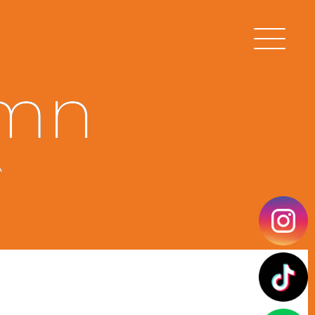
umn
ム