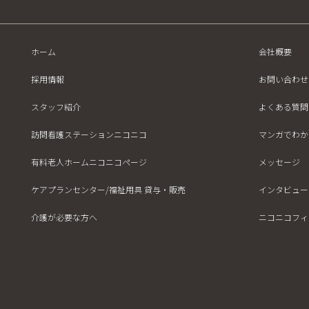
ホーム
会社概要
採用情報
お問い合わせ
スタッフ紹介
よくある質問
訪問看護ステーションニコニコ
マンガでわか
有料老人ホームニコニコページ
メッセージ
ケアプランセンター/福祉用具 貸与・販売
インタビュー
介護が必要な方へ
ニコニコフィ